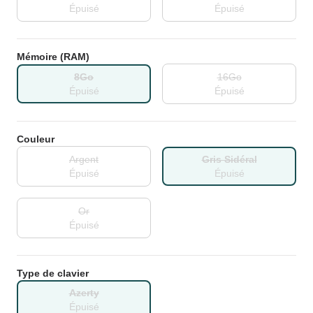
Épuisé
Épuisé
Mémoire (RAM)
8Go
16Go
Épuisé
Épuisé
Couleur
Argent
Gris Sidéral
Épuisé
Épuisé
Or
Épuisé
Type de clavier
Azerty
Épuisé