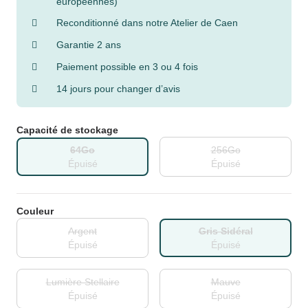
européennes)
Reconditionné dans notre Atelier de Caen
Garantie 2 ans
Paiement possible en 3 ou 4 fois
14 jours pour changer d’avis
Capacité de stockage
64Go
256Go
Épuisé
Épuisé
Couleur
Argent
Gris Sidéral
Épuisé
Épuisé
Lumière Stellaire
Mauve
Épuisé
Épuisé