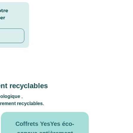
nt recyclables
cologique
,
èrement recyclables.
Coffrets YesYes éco-