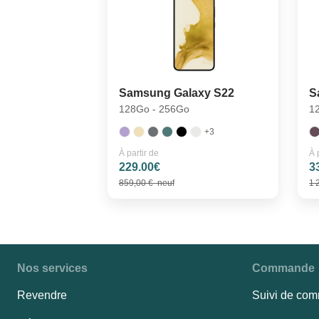
Samsung Galaxy S22
S
128Go - 256Go
1
+3
À partir de
À 
229.00€
3
859,00 €
neuf
1 
Nos services
Commande
Revendre
Suivi de co