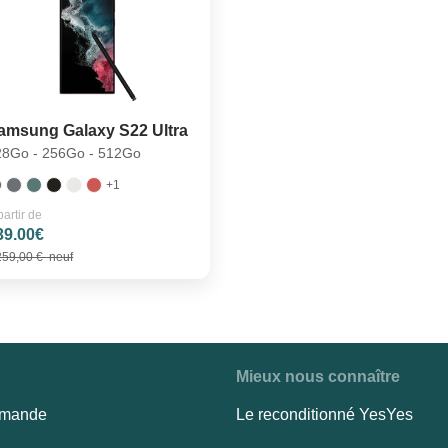
amsung Galaxy S22 Ultra
28Go - 256Go - 512Go
+1
partir de
39.00€
259,00 €
neuf
Mieux nous connaître
mmande
Le reconditionné YesYes