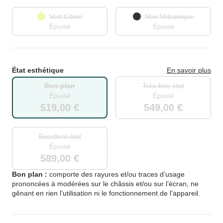
Vert Citron
Noir Volcanique
Épuisé
Épuisé
État esthétique
En savoir plus
Bon plan
Très bon état
Épuisé
Épuisé
519,00 €
549,00 €
Excellent état
Épuisé
589,00 €
Bon plan :
comporte des rayures et/ou traces d’usage
prononcées à modérées sur le châssis et/ou sur l’écran, ne
gênant en rien l’utilisation ni le fonctionnement de l’appareil.