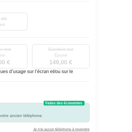
+ 4G
isé
n état
Excellent état
isé
Épuisé
00 €
149,00 €
es d’usage sur l’écran et/ou sur le
Faites des économies
votre ancien téléphone.
Je n'ai aucun téléphone à revendre