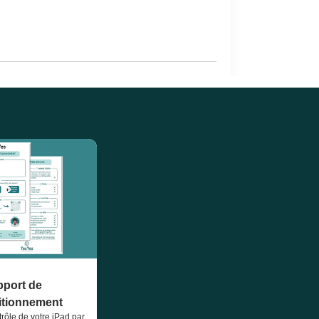
port de
itionnement
trôle de votre iPad par