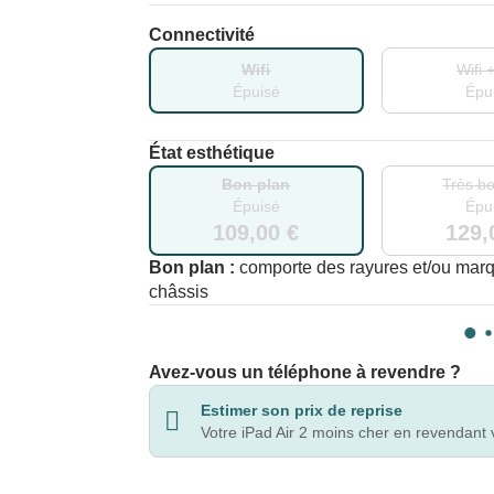
Connectivité
Wifi
Wifi 
Épuisé
Épu
État esthétique
Bon plan
Très bo
Épuisé
Épu
109,00 €
129,
Bon plan :
comporte des rayures et/ou marqu
châssis
Avez-vous un téléphone à revendre ?
Estimer son prix de reprise
Votre iPad Air 2 moins cher en revendant 