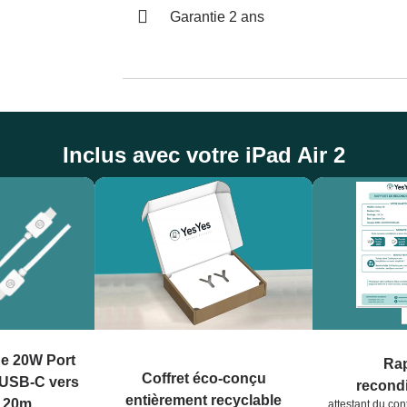
Garantie 2 ans
Inclus avec votre iPad Air 2
de 20W Port
Rap
Coffret éco-conçu
 USB-C vers
recond
entièrement recyclable
,20m
attestant du con