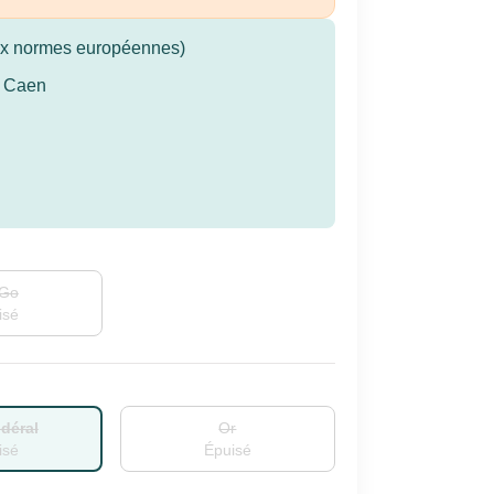
aux normes européennes)
e Caen
Go
isé
idéral
Or
isé
Épuisé