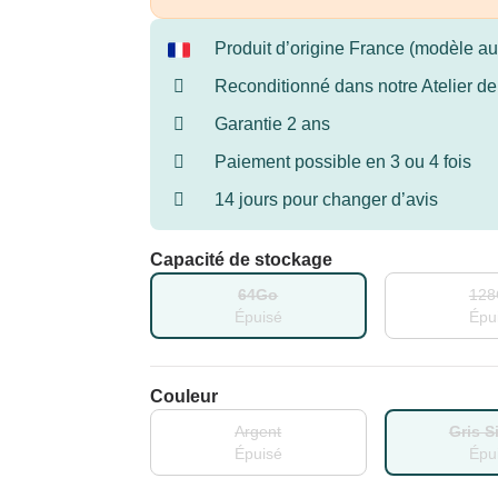
Produit d’origine France (modèle 
Reconditionné dans notre Atelier d
Garantie 2 ans
Paiement possible en 3 ou 4 fois
14 jours pour changer d’avis
Capacité de stockage
64Go
128
Épuisé
Épu
Couleur
Argent
Gris S
Épuisé
Épu