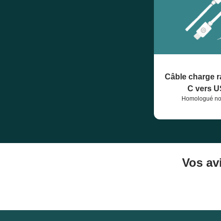
Câble charge 
C vers 
Homologué n
Vos av