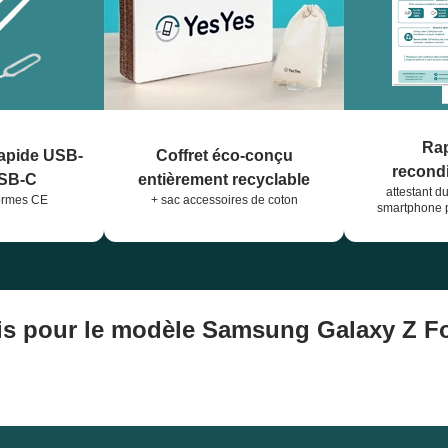
Rap
rapide USB-
Coffret éco-conçu
recond
USB-C
entièrement recyclable
attestant d
ormes CE
+ sac accessoires de coton
smartphone p
is pour le modèle Samsung Galaxy Z F