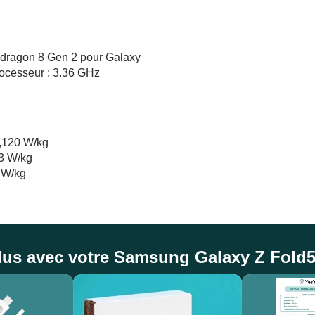
ragon 8 Gen 2 pour Galaxy
ocesseur : 3.36 GHz
,120 W/kg
93 W/kg
 W/kg
lus avec votre Samsung Galaxy Z Fold