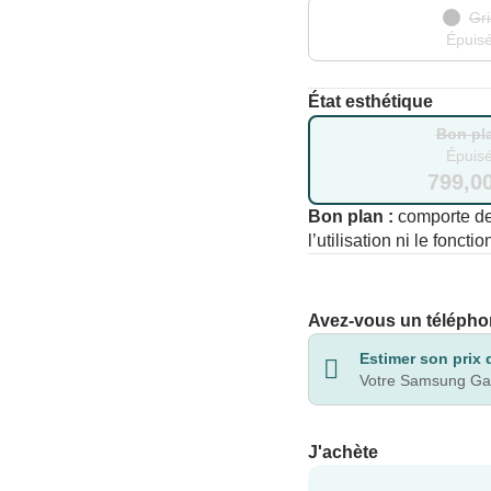
Gri
Épuis
État esthétique
Bon pl
Épuis
799,0
Bon plan :
comporte de
l’utilisation ni le fonct
Avez-vous un télépho
Estimer son prix 
Votre Samsung Gal
J'achète