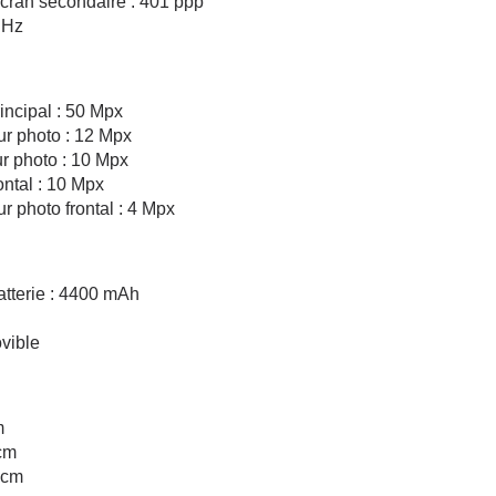
écran secondaire : 401 ppp
 Hz
incipal : 50 Mpx
r photo : 12 Mpx
r photo : 10 Mpx
ontal : 10 Mpx
 photo frontal : 4 Mpx
atterie : 4400 mAh
vible
m
cm
 cm