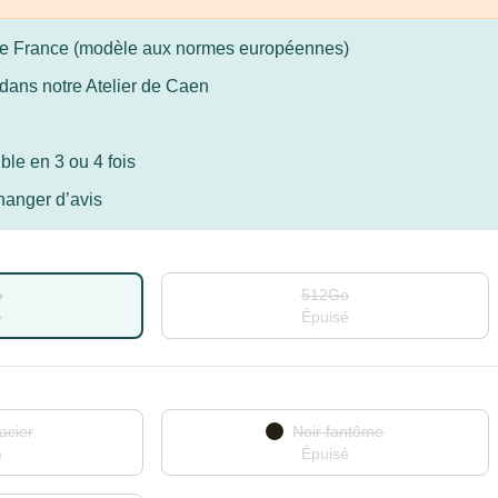
ine France (modèle aux normes européennes)
dans notre Atelier de Caen
le en 3 ou 4 fois
hanger d’avis
o
512Go
é
Épuisé
acier
Noir fantôme
é
Épuisé