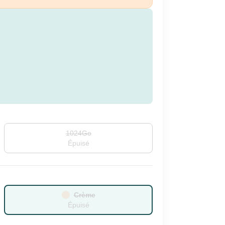
1024Go
Épuisé
Crème
Épuisé