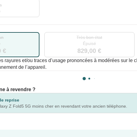
s
é
an
Très bon état
é
Épuisé
0 €
829,00 €
s rayures et/ou traces d’usage prononcées à modérées sur le châ
ionnement de l’appareil.
ne à revendre ?
de reprise
axy Z Fold5 5G moins cher en revendant votre ancien téléphone.