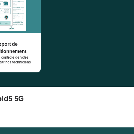
port de
itionnement
u contrôle de votre
ar nos techniciens
old5 5G