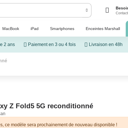
Besoin
Contact
MacBook
iPad
Smartphones
Enceintes Marshall
e 2 ans
Paiement en 3 ou 4 fois
Livraison en 48h
nné
y Z Fold5 5G reconditionné
lan
s, ce modèle sera prochainement de nouveau disponible !