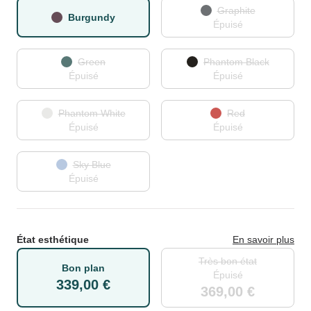
Graphite
Burgundy
Épuisé
Green
Phantom Black
Épuisé
Épuisé
Phantom White
Red
Épuisé
Épuisé
Sky Blue
Épuisé
État esthétique
En savoir plus
Très bon état
Bon plan
Épuisé
339,00 €
369,00 €