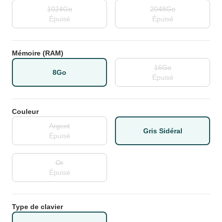
1024Go
2048Go
Épuisé
Épuisé
Mémoire (RAM)
16Go
8Go
Épuisé
Couleur
Argent
Gris Sidéral
Épuisé
Or
Épuisé
Type de clavier